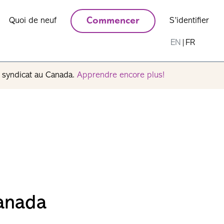
Quoi de neuf
Commencer
S’identifier
EN
|
FR
n syndicat au Canada.
Apprendre encore plus!
anada