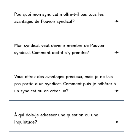
Les membres d´un syndicat participant sont
Pourquoi mon syndicat n´offre-t-il pas tous les
automatiquement admissibles aux avantages de
avantages de Pouvoir syndical?
Pouvoir syndical.
Pouvoirs syndical permet à chaque syndicat de
Mon syndicat veut devenir membre de Pouvoir
sélectionner les avantages auxquels il souhaite
syndical. Comment doit-il s´y prendre?
participer, permettant aux syndicats individuels
de répondre aux besoins et aux intérêts de
leurs membres. Si vous pensez que vous
Les syndicats intéressés à devenir membres de
pourriez bénéficier d'un programme que votre
Vous offrez des avantages précieux, mais je ne fais
Pouvoir syndical peuvent faire une demande
syndicat n'offre pas, vous pouvez contacter
pas partie d´un syndicat. Comment puis-je adhérer à
d'adhésion en ligne et en savoir plus sur le
votre syndicat pour exprimer votre intérêt.
un syndicat ou en créer un?
programme
ici.
Veuillez prendre contact avec le
Congrès du
À qui dois-je adresser une question ou une
travail du Canada
pour plus d´information à
inquiétude?
savoir comment et pourquoi adhérer à un
syndicat.