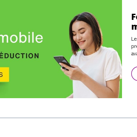
F
m
Le
pr
av