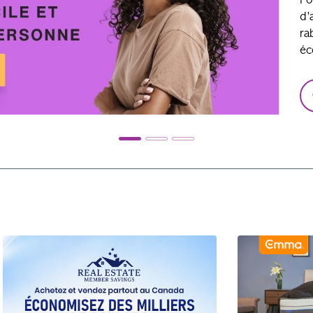
go
fo