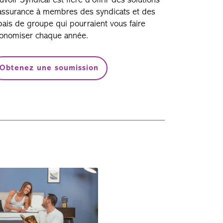
rge sans armatures et des sous-vêtements
nctionnels.
Acheter