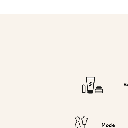
B
Mode