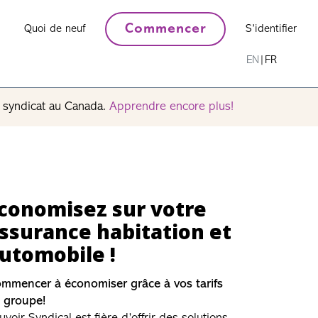
Commencer
Quoi de neuf
S’identifier
EN
|
FR
n syndicat au Canada.
Apprendre encore plus!
rofitez de 16 % de
éduction sur tout le
ite Knix
ix est le chef de file mondial des soutiens-