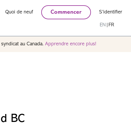
Quoi de neuf
Commencer
S’identifier
EN
|
FR
n syndicat au Canada.
Apprendre encore plus!
ld BC