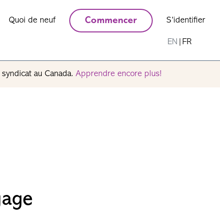
Quoi de neuf
Commencer
S’identifier
EN
|
FR
n syndicat au Canada.
Apprendre encore plus!
gage