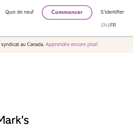
Quoi de neuf
Commencer
S’identifier
EN
|
FR
n syndicat au Canada.
Apprendre encore plus!
Mark's