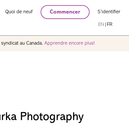
Quoi de neuf
Commencer
S’identifier
EN
|
FR
n syndicat au Canada.
Apprendre encore plus!
urka Photography