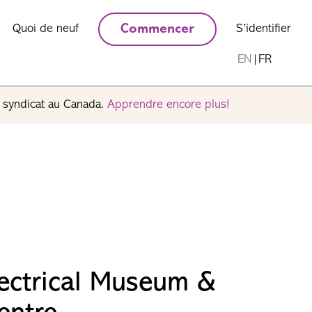
Quoi de neuf
Commencer
S’identifier
EN
|
FR
n syndicat au Canada.
Apprendre encore plus!
ectrical Museum &