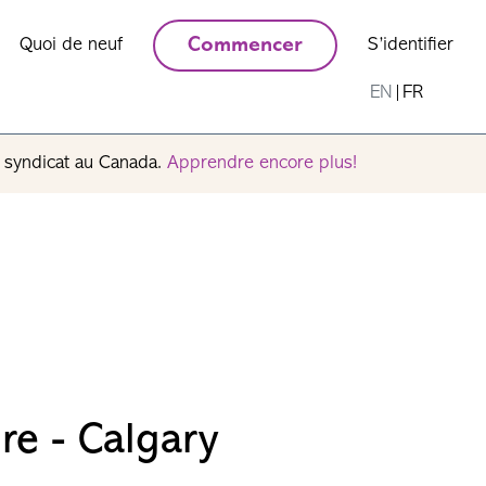
Quoi de neuf
Commencer
S’identifier
EN
|
FR
n syndicat au Canada.
Apprendre encore plus!
re - Calgary