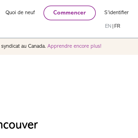
Quoi de neuf
Commencer
S’identifier
EN
|
FR
n syndicat au Canada.
Apprendre encore plus!
ncouver