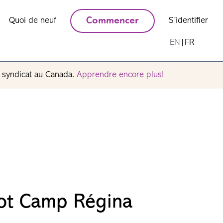
Quoi de neuf
Commencer
S’identifier
EN
|
FR
n syndicat au Canada.
Apprendre encore plus!
ot Camp Régina